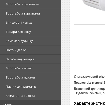
Боротьба з гризунами
Боротьба з тарганами
Знищувачі комах
Товари для дому
Комахи в будинку
Пастки для ос
Засоби від комарів
Боротьба з міллю
Ультразвуковий від
Боротьба з мухами
Працює від мережі 2
Пастки для слимаків
Безпечний для люди
шкідливих речовин, в
Кліматична техніка
Характеристик
Статті