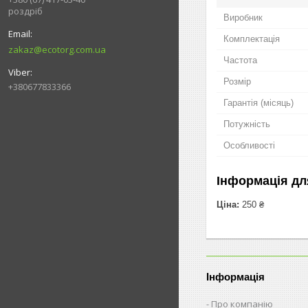
роздріб
Виробник
Комплектація
zakaz@ecotorg.com.ua
Частота
Розмір
+380677833366
Гарантія (місяць)
Потужність
Особливості
Інформація дл
Ціна:
250 ₴
Інформація
Про компанію