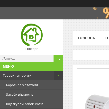
ГОЛОВНА
Т
Екоторг
Товари та послуги
Боротьба з птахами
Засоби від кротів
Відлякувачі собак, котів