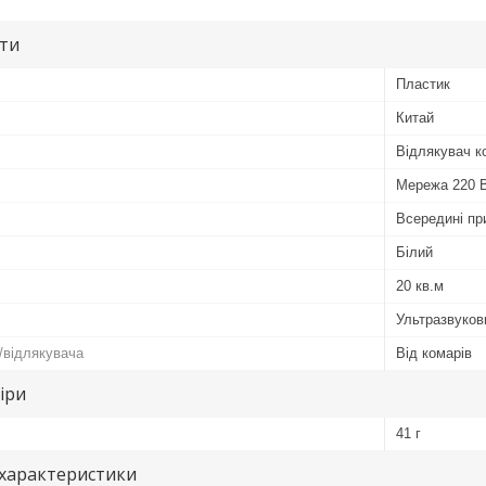
ути
Пластик
Китай
Відлякувач к
Мережа 220 
Всередині пр
Білий
20 кв.м
Ультразвуков
/відлякувача
Від комарів
іри
41 г
 характеристики