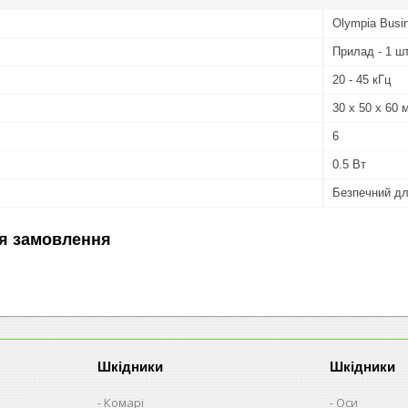
Olympia Busi
Прилад - 1 шт
20 - 45 кГц
30 х 50 х 60 
6
0.5 Вт
Безпечний дл
я замовлення
Шкідники
Шкідники
Комарі
Оси