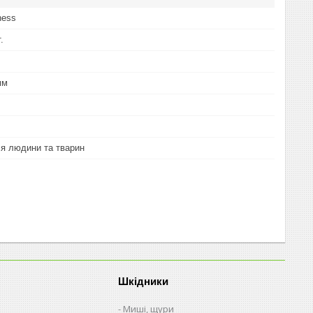
ness
.
мм
я людини та тварин
Шкідники
Миші, щури