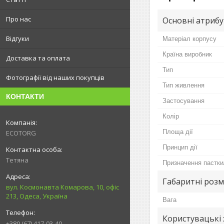
Про нас
Основні атриб
Відгуки
Матеріал корпусу
Країна виробник
Доставка та оплата
Тип
Фотографії від наших покупців
Тип живлення
КОНТАКТИ
Застосування
Колір
Площа дії
ECOTORG
Принцип дії
Тетяна
Призначення пастки
Габаритні розм
вул. Космонавта Комарова, 10, офіс
213, Одеса, Україна
Вага
Користувацькі
+380 (67) 417-03-40