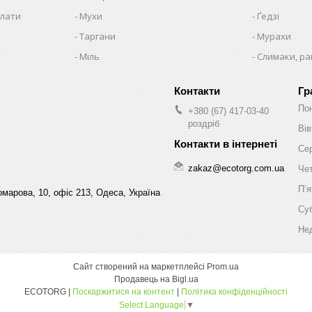
плати
Мухи
Ґедзі
Таргани
Мурахи
Міль
Слимаки, р
Гр
По
+380 (67) 417-03-40
роздріб
Вів
Се
zakaz@ecotorg.com.ua
Че
Пʼя
марова, 10, офіс 213, Одеса, Україна
Су
Не
Сайт створений на маркетплейсі
Prom.ua
Продавець на Bigl.ua
ECOTORG |
Поскаржитися на контент
|
Політика конфіденційності
Select Language
▼