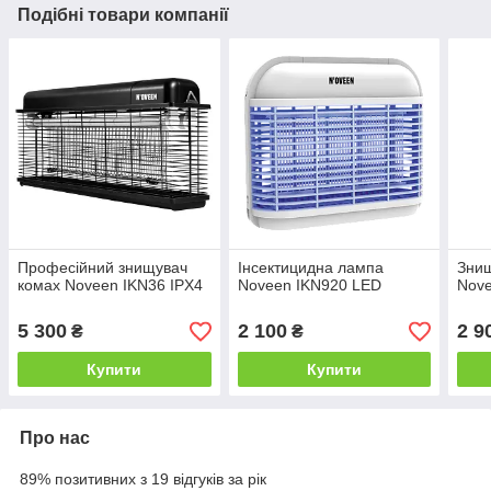
Подібні товари компанії
Професійний знищувач
Інсектицидна лампа
Знищ
комах Noveen IKN36 IPX4
Noveen IKN920 LED
Nove
5 300
2 100
2 9
₴
₴
Купити
Купити
Про нас
89% позитивних з 19 відгуків за рік