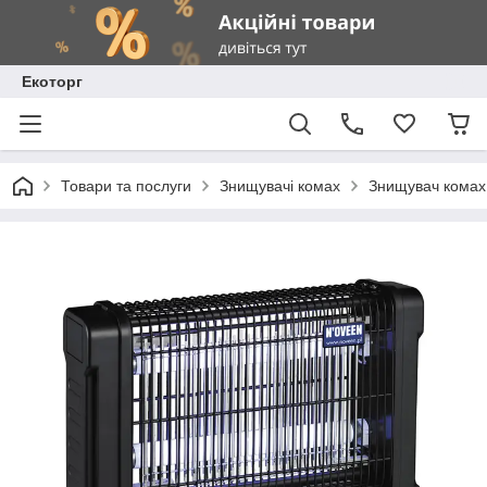
Екоторг
Товари та послуги
Знищувачі комах
Знищувач комах