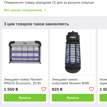
Повернення товару впродовж 21 дня за рахунок покупця
Всі умови повернення
З цим товаром також замовляють
Знищувач комах Noveen
Знищувач комах
Інсе
IKN220 Economic, 20 Вт
побутовий Noveen IKN6
акум
1 550
920
1 6
₴
₴
Купити
Купити