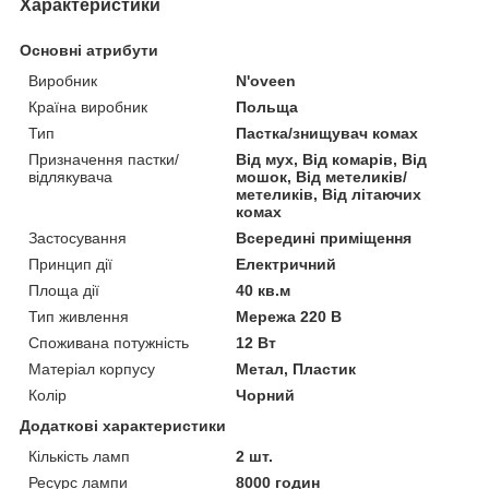
Характеристики
Основні атрибути
Виробник
N'oveen
Країна виробник
Польща
Тип
Пастка/знищувач комах
Призначення пастки/
Від мух, Від комарів, Від
відлякувача
мошок, Від метеликів/
метеликів, Від літаючих
комах
Застосування
Всередині приміщення
Принцип дії
Електричний
Площа дії
40 кв.м
Тип живлення
Мережа 220 В
Споживана потужність
12 Вт
Матеріал корпусу
Метал, Пластик
Колір
Чорний
Додаткові характеристики
Кількість ламп
2 шт.
Ресурс лампи
8000 годин