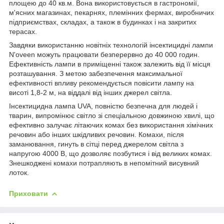
площею до 40 кв.м. Вона використовується в гастрономії,
м'ясних магазинах, пекарнях, племінних фермах, виробничих
підприємствах, складах, а також в будинках і на закритих
терасах.
Завдяки використанню новітніх технологій інсектицидні лампи
N'oveen можуть працювати безперервно до 40 000 годин.
Ефективність лампи в приміщенні також залежить від її місця
розташування. З метою забезпечення максимальної
ефективності впливу рекомендується повісити лампу на
висоті 1,8-2 м, на віддалі від інших джерел світла.
Інсектицидна лампа UVA, повністю безпечна для людей і
тварин, випромінює світло зі спеціальною довжиною хвилі, що
ефективно залучає літаючих комах без використання хімічних
речовин або інших шкідливих речовин. Комахи, після
заманювання, гинуть в сітці перед джерелом світла з
напругою 4000 В, що дозволяє позбутися і від великих комах.
Знешкоджені комахи потрапляють в непомітний висувний
лоток.
Приховати