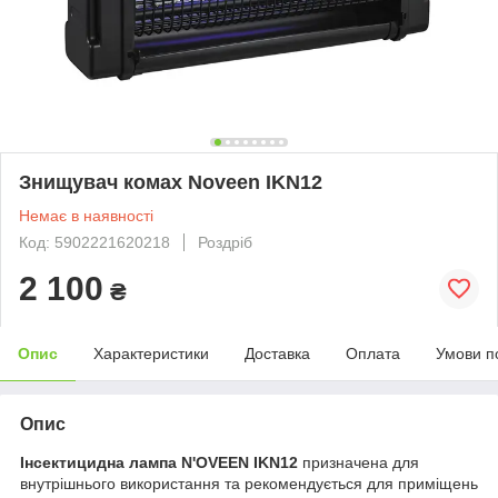
Знищувач комах Noveen IKN12
Немає в наявності
Код: 5902221620218
Роздріб
2 100
₴
Опис
Характеристики
Доставка
Оплата
Умови п
Опис
Інсектицидна лампа N'OVEEN IKN12
призначена для
внутрішнього використання та рекомендується для приміщень