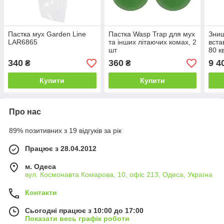
Пастка мух Garden Line
Пастка Wasp Trap для мух
Знищ
LAR6865
та інших літаючих комах, 2
вста
шт
80 к
340
360
9 4
₴
₴
Купити
Купити
Про нас
89% позитивних з 19 відгуків за рік
Працює з 28.04.2012
м. Одеса
вул. Космонавта Комарова, 10, офіс 213, Одеса, Україна
Контакти
Сьогодні працює з 10:00 до 17:00
Показати весь графік роботи