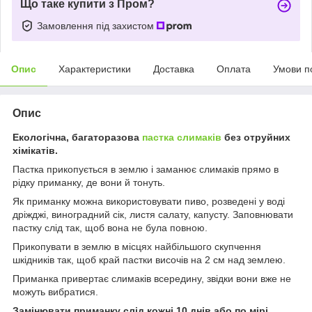
Що таке купити з Пром?
Замовлення під захистом
Опис
Характеристики
Доставка
Оплата
Умови п
Опис
Екологічна, багаторазова
пастка слимаків
без отруйних
хімікатів.
Пастка прикопується в землю і заманює слимаків прямо в
рідку приманку, де вони й тонуть.
Як приманку можна використовувати пиво, розведені у воді
дріжджі, виноградний сік, листя салату, капусту. Заповнювати
пастку слід так
, щоб вона не була повною.
Прикопувати в землю в місцях найбільшого скупчення
шкідників так, щоб край пастки височів на 2 см над землею.
Приманка привертає слимаків всередину, звідки вони вже не
можуть вибратися.
Замінювати приманку слід кожні 10 днів або по мірі