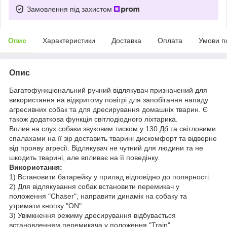
Замовлення під захистом
Опис
Характеристики
Доставка
Оплата
Умови п
Опис
Багатофункціональний ручний відлякувач призначений для
використання на відкритому повітрі для запобігання нападу
агресивних собак та для дресирування домашніх тварин.
Є
також додаткова функція світлодіодного ліхтарика.
Вплив на слух собаки звуковим тиском у 130 Дб та світловими
спалахами на її зір доставить тварині дискомфорт та відверне
від прояву агресії.
Відлякувач не чутний для людини та не
шкодить тварині, але впливає на її поведінку.
Використання:
1) Встановити батарейку у прилад відповідно до полярності.
2) Для відлякування собак встановити перемикач у
положення "Chaser",
направити динамік на собаку та
утримати кнопку "ON".
3) Увімкнення режиму
дресирування відбувається
встановленням перемикача у положення "Train".