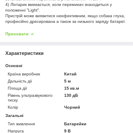
4) Ліхтарик вмикається, коли перемикач знаходиться у
положенні "Light".
Пристрій може виявитися неефективним, якщо собака глуха,
професійно дресирована
а також за низького заряду батареї.
Приховати
Характеристики
Основні
Країна виробник
Китай
Дальність дії
5 м
Площа дії
15 кв.м
Рівень ультразвукового
130 дБ
тиску
Колір
Чорний
Загальні
Тип живлення
Батарейки
Напруга
9 В