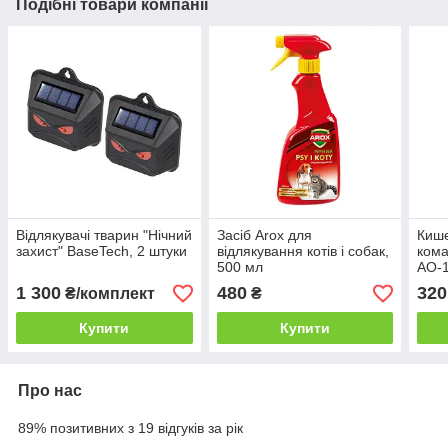
Подібні товари компанії
Відлякувачі тварин "Нічний
Засіб Arox для
Кише
захист" BaseTech, 2 штуки
відлякування котів і собак,
кома
500 мл
AO-
1 300
480
320
₴/комплект
₴
Купити
Купити
Про нас
89% позитивних з 19 відгуків за рік