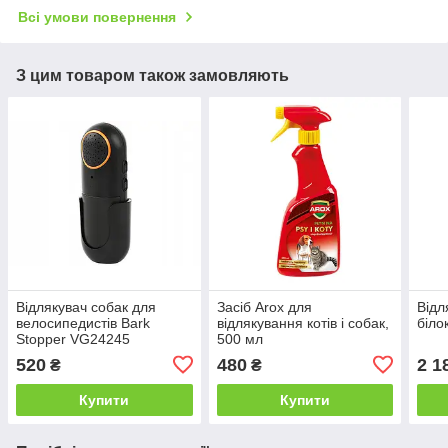
Всі умови повернення
З цим товаром також замовляють
Відлякувач собак для
Засіб Arox для
Відл
велосипедистів Bark
відлякування котів і собак,
біло
Stopper VG24245
500 мл
520
480
2 1
₴
₴
Купити
Купити