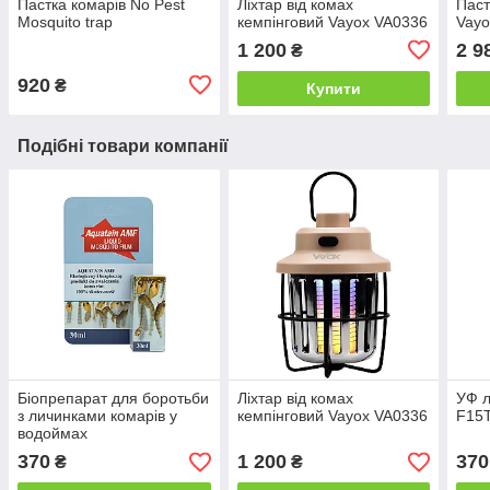
Пастка комарів No Pest
Ліхтар від комах
Паст
Mosquito trap
кемпінговий Vayox VA0336
Vayo
1 200
2 9
₴
920
₴
Купити
Подібні товари компанії
Біопрепарат для боротьби
Ліхтар від комах
УФ л
з личинками комарів у
кемпінговий Vayox VA0336
F15T
водоймах
370
1 200
370
₴
₴