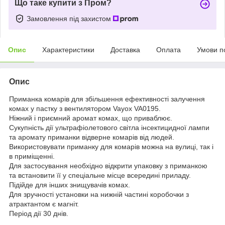
Що таке купити з Пром?
Замовлення під захистом
Опис
Характеристики
Доставка
Оплата
Умови п
Опис
Приманка комарів для збільшення ефективності залучення
комах у пастку з вентилятором Vayox VA0195.
Ніжний і приємний аромат комах, що приваблює.
Сукупність дії ультрафіолетового світла інсектицидної лампи
та аромату приманки відверне комарів від людей.
Використовувати приманку для комарів можна на вулиці, так і
в приміщенні.
Для застосування необхідно відкрити упаковку з приманкою
та встановити її у спеціальне місце всередині приладу.
Підійде для інших знищувачів комах.
Для зручності установки на нижній частині коробочки з
атрактантом є магніт.
Період дії 30 днів.