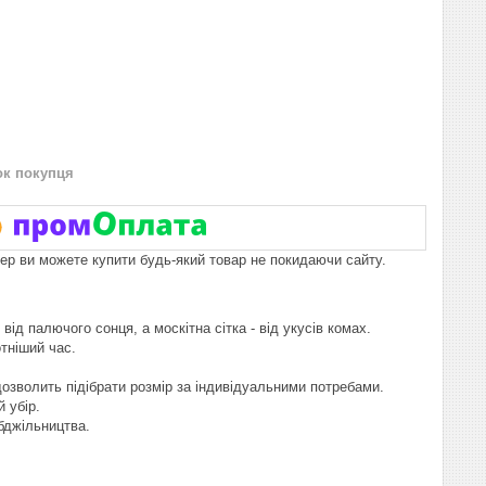
ок покупця
пер ви можете купити будь-який товар не покидаючи сайту.
ід палючого сонця, а москітна сітка - від укусів комах.
тніший час.
озволить підібрати розмір за індивідуальними потребами.
 убір.
бджільництва.