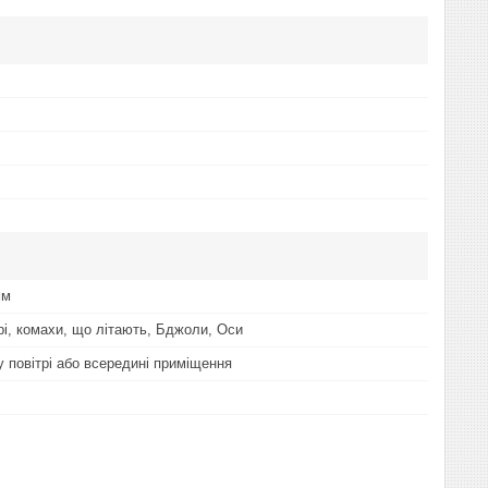
мм
і, комахи, що літають, Бджоли, Оси
у повітрі або всередині приміщення