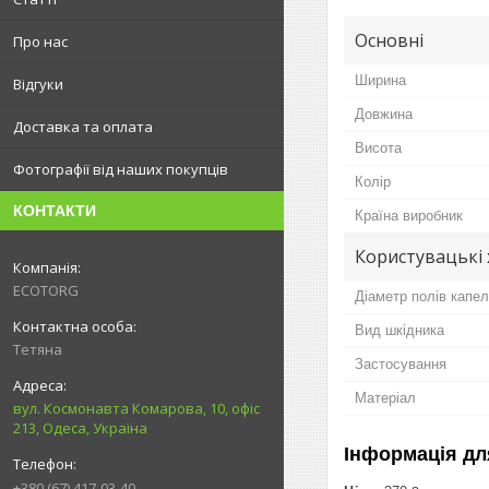
Основні
Про нас
Ширина
Відгуки
Довжина
Доставка та оплата
Висота
Фотографії від наших покупців
Колір
КОНТАКТИ
Країна виробник
Користувацькі
ECOTORG
Діаметр полів капе
Вид шкідника
Тетяна
Застосування
Матеріал
вул. Космонавта Комарова, 10, офіс
213, Одеса, Україна
Інформація дл
+380 (67) 417-03-40