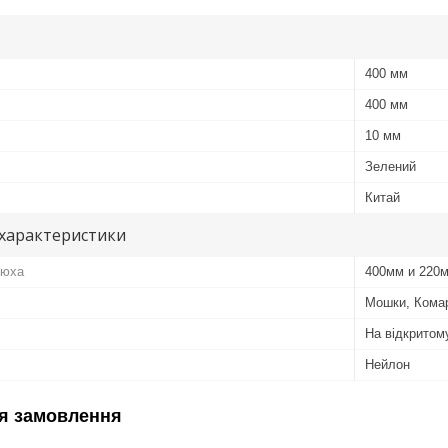
400 мм
400 мм
10 мм
Зелений
Китай
 характеристики
люха
400мм и 220
Мошки, Комар
На відкритом
Нейлон
я замовлення