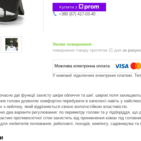
Купити з
+380 (67) 417-03-40
повернення товару протягом 21 дня
за рахун
У компанії підключені електронні платежі. Те
асно дві функції захисту шкіри обличчя та шиї: широкі поля захищають в
ння голови дозволяє комфортно перебувати в капелюсі навіть у найспеко
 з нейлону, який відрізняється своєю вологостійкою властивістю.
но два варіанти регулювання: по периметру голови та у підборіддя, що д
астині протимоскітної сітки захистить від проникнення комах під головний
 для любителів полювання, риболовлі, походів, кемпінгу, садівництва та 
и