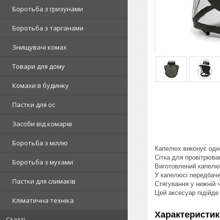
Боротьба з гризунами
Боротьба з тарганами
Знищувачі комах
Товари для дому
Комахи в будинку
Пастки для ос
Засоби від комарів
Боротьба з міллю
Капелюх виконує одноч
Сітка для провітрюва
Боротьба з мухами
Виготовлений капелюх
У капелюсі передбаче
Пастки для слимаків
Стягування у нижній ч
Цей аксесуар підійде
Кліматична техніка
Характеристик
Статті