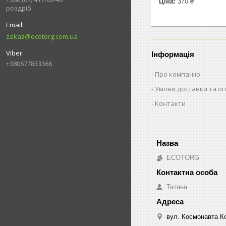
Ціна:
370 ₴
роздріб
zakaz@ecotorg.com.ua
Інформація
+380677833366
Про компанію
Умови доставки та о
Контакти
ECOTORG
Тетяна
вул. Космонавта Ко