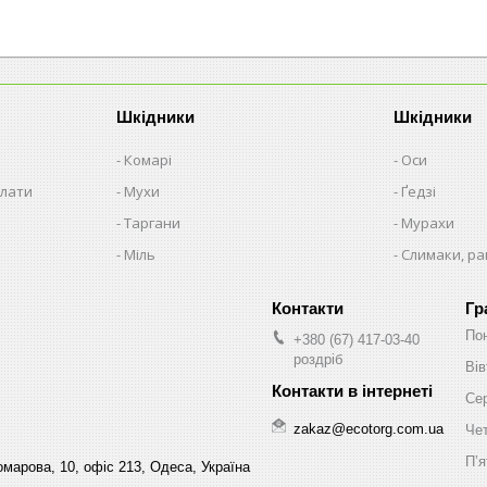
Шкідники
Шкідники
Комарі
Оси
плати
Мухи
Ґедзі
Таргани
Мурахи
Міль
Слимаки, р
Гр
По
+380 (67) 417-03-40
роздріб
Вів
Се
zakaz@ecotorg.com.ua
Че
Пʼя
марова, 10, офіс 213, Одеса, Україна