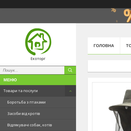
ГОЛОВНА
Т
Екоторг
Товари та послуги
Боротьба з птахами
Засоби від кротів
Відлякувачі собак, котів