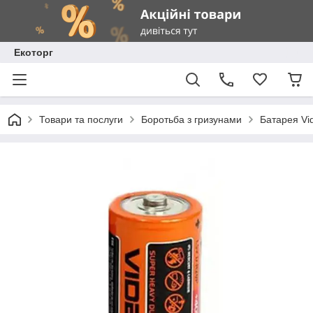
Екоторг
Товари та послуги
Боротьба з гризунами
Батарея Vi