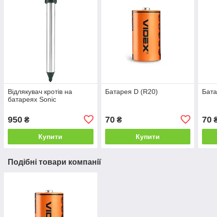
Відлякувач кротів на
Батарея D (R20)
Бата
батареях Sonic
950
70
70
₴
₴
Купити
Купити
Подібні товари компанії