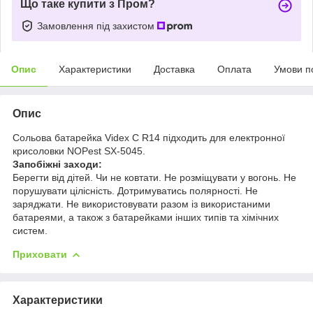
Що таке купити з Пром?
Замовлення під захистом
Опис
Характеристики
Доставка
Оплата
Умови п
Опис
Сольова батарейка
Videx C R14 підходить для електронної
крисоловки NOPest SX-5045.
Запобіжні заходи:
Берегти від дітей.
Чи не ковтати.
Не розміщувати у вогонь.
Не
порушувати цілісність.
Дотримуватись полярності.
Не
заряджати.
Не використовувати разом із використаними
батареями, а також з батарейками інших типів та хімічних
систем.
Приховати
Характеристики