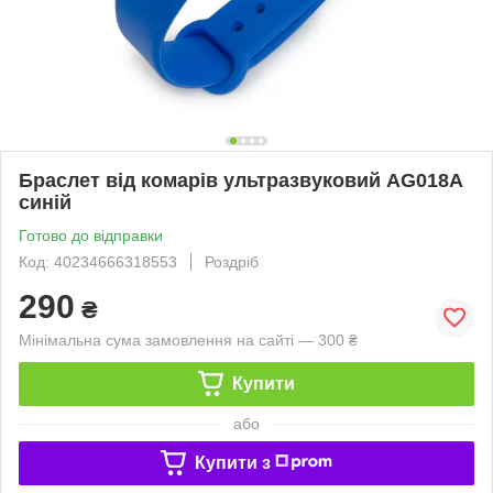
Браслет від комарів ультразвуковий AG018A
синій
Готово до відправки
Код: 40234666318553
Роздріб
290
₴
Мінімальна сума замовлення на сайті — 300 ₴
Купити
або
Купити з