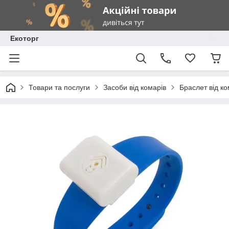
Екоторг
Товари та послуги
Засоби від комарів
Браслет від к