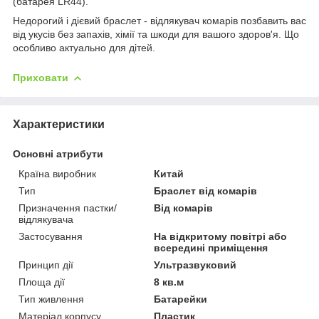
(батарея LR44).
Недорогий і дієвий браслет - відлякувач комарів позбавить вас
від укусів без запахів, хімії та шкоди для вашого здоров'я. Що
особливо актуально для дітей.
Приховати
Характеристики
Основні атрибути
Країна виробник
Китай
Тип
Браслет від комарів
Призначення пастки/
Від комарів
відлякувача
Застосування
На відкритому повітрі або
всередині приміщення
Принцип дії
Ультразвуковий
Площа дії
8 кв.м
Тип живлення
Батарейки
Матеріал корпусу
Пластик