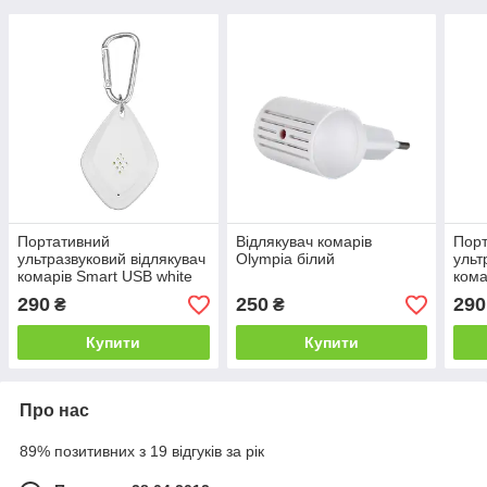
Портативний
Відлякувач комарів
Пор
ультразвуковий відлякувач
Olympia білий
ульт
комарів Smart USB white
кома
290
250
290
₴
₴
Купити
Купити
Про нас
89% позитивних з 19 відгуків за рік