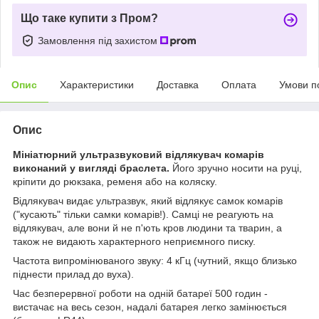
Що таке купити з Пром?
Замовлення під захистом
Опис
Характеристики
Доставка
Оплата
Умови п
Опис
Мініатюрний ультразвуковий відлякувач комарів
виконаний у вигляді браслета.
Його зручно носити на руці,
кріпити до рюкзака, ременя або на коляску.
Відлякувач видає ультразвук, який відлякує самок комарів
("кусають" тільки самки комарів!). Самці не реагують на
відлякувач, але вони й не п'ють кров людини та тварин, а
також не видають характерного неприємного писку.
Частота випромінюваного звуку: 4 кГц (чутний, якщо близько
піднести прилад до вуха).
Час безперервної роботи на одній батареї 500 годин -
вистачає на весь сезон, надалі батарея легко замінюється