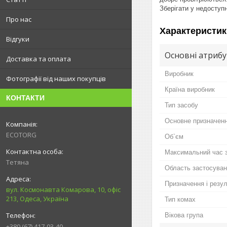
Зберігати у недоступн
Про нас
Характеристик
Відгуки
Основні атриб
Доставка та оплата
Виробник
Фотографії від наших покупців
Країна виробник
КОНТАКТИ
Тип засобу
Основне призначенн
ECOTORG
Об`єм
Максимальний час 
Тетяна
Область застосува
Призначення і резу
вул. Космонавта Комарова, 10, офіс
213, Одеса, Україна
Тип комах
Вікова група
+380 (67) 417-03-40