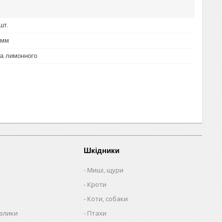
шт.
 мм
та лимонного
Шкідники
Миші, щури
Кроти
Коти, собаки
авлики
Птахи