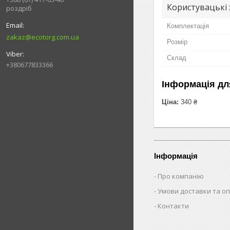
Користувацькі
роздріб
Комплектація
zakaz@ecotorg.com.ua
Розмір
Склад
+380677833366
Інформація дл
Ціна:
340 ₴
Інформація
Про компанію
Умови доставки та о
Контакти