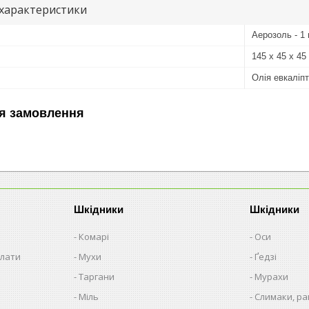
 характеристики
Аерозоль - 1 
145 х 45 х 45
Олія евкаліп
я замовлення
Шкідники
Шкідники
Комарі
Оси
плати
Мухи
Ґедзі
Таргани
Мурахи
Міль
Слимаки, р