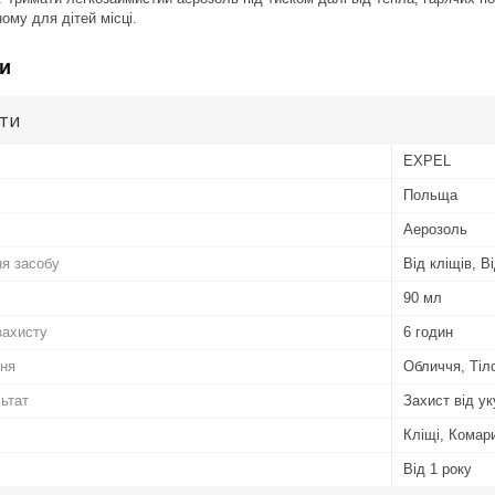
ому для дітей місці.
и
ути
EXPEL
Польща
Аерозоль
я засобу
Від кліщів, В
90 мл
захисту
6 годин
ння
Обличчя, Тіл
льтат
Захист від ук
Кліщі, Комар
Від 1 року