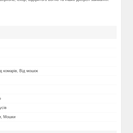
ід комарів, Від мошок
о
усів
и, Мошки