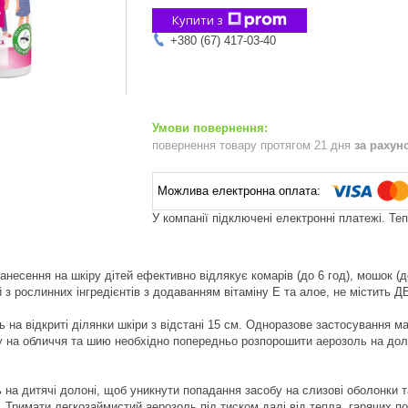
Купити з
+380 (67) 417-03-40
повернення товару протягом 21 дня
за рахун
У компанії підключені електронні платежі. Те
несення на шкіру дітей ефективно відлякує комарів (до 6 год), мошок (до 
 з рослинних інгредієнтів з додаванням вітаміну Е та алое, не містить Д
на відкриті ділянки шкіри з відстані 15 см. Одноразове застосування має
 на обличчя та шию необхідно попередньо розпорошити аерозоль на доло
 на дитячі долоні, щоб уникнути попадання засобу на слизові оболонки та
.
Тримати легкозаймистий аерозоль під тиском далі від тепла, гарячих по