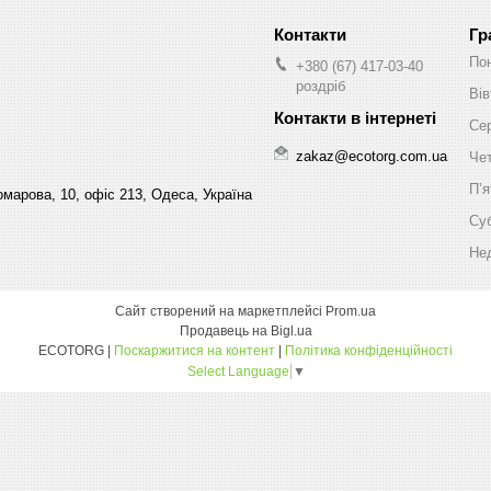
Гр
По
+380 (67) 417-03-40
роздріб
Вів
Се
zakaz@ecotorg.com.ua
Че
Пʼя
марова, 10, офіс 213, Одеса, Україна
Су
Не
Сайт створений на маркетплейсі
Prom.ua
Продавець на Bigl.ua
ECOTORG |
Поскаржитися на контент
|
Політика конфіденційності
Select Language
▼