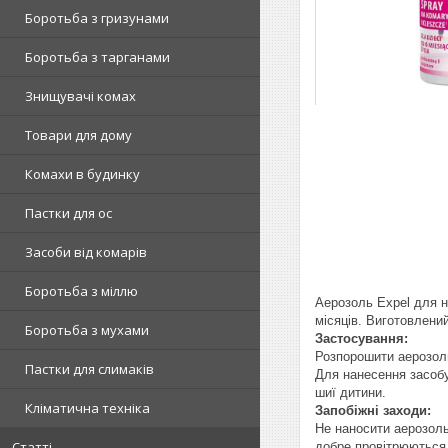
Боротьба з гризунами
Боротьба з тарганами
Знищувачі комах
Товари для дому
Комахи в будинку
Пастки для ос
Засоби від комарів
Боротьба з міллю
Аерозоль Expel для на
місяців.
Виготовлений
Боротьба з мухами
Застосування:
Розпорошити аерозоль 
Пастки для слимаків
Для нанесення засобу
шиї дитини.
Кліматична техніка
Запобіжні заходи:
Не наносити аерозоль
Статті
добре провітрюються