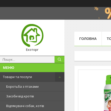
ГОЛОВНА
Т
Екоторг
Товари та послуги
Боротьба з птахами
Засоби від кротів
Відлякувачі собак, котів