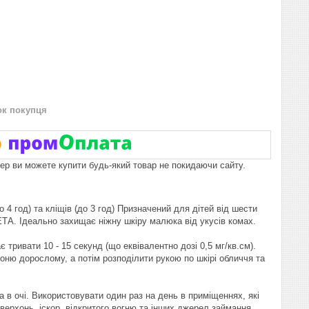
ок покупця
пер ви можете купити будь-який товар не покидаючи сайту.
4 год) та кліщів (до 3 год)
Призначений для дітей від шести
ЕТА.
Ідеально захищає ніжну шкіру малюка від укусів комах.
 тривати 10 - 15 секунд (що еквівалентно дозі 0,5 мг/кв.см).
ню дорослому, а потім розподілити рукою по шкірі обличчя та
 в очі.
Використовувати один раз на день
в приміщеннях, які
верхонь, іскор, відкритого вогню та інших джерел займання.