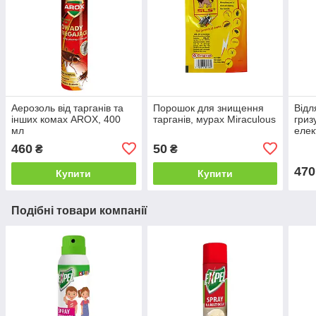
Аерозоль від тарганів та
Порошок для знищення
Відл
інших комах AROX, 400
тарганів, мурах Miraculous
гризу
мл
елек
ульт
460
50
₴
₴
470
Купити
Купити
Подібні товари компанії