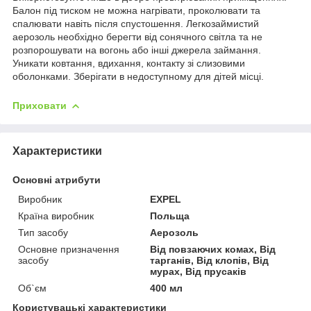
Балон під тиском не можна нагрівати, проколювати та
спалювати навіть після спустошення. Легкозаймистий
аерозоль необхідно берегти від сонячного світла та не
розпорошувати на вогонь або інші джерела займання.
Уникати ковтання, вдихання, контакту зі слизовими
оболонками. Зберігати в недоступному для дітей місці.
Приховати
Характеристики
Основні атрибути
Виробник
EXPEL
Країна виробник
Польща
Тип засобу
Аерозоль
Основне призначення
Від повзаючих комах, Від
засобу
тарганів, Від клопів, Від
мурах, Від прусаків
Об`єм
400 мл
Користувацькі характеристики