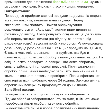
приміщеннях для ефективної
боротьби з тарганами
, жуками,
мурахами, клопами, блохами, лусочницями, морицями.
Використання:
Попередньо прибрати харчові продукти та домашніх тварин,
акваріум накрити, зачинити вікна та двері. Перед
використанням збовтати. Почати обприскування
рекомендується з найдальшої частини приміщення та
рухатись до виходу. Розпорошувати слід на місця, де живуть
або пересуваються комахи (на підлогу, за плитою, під
раковиною тощо) з відстані приблизно 30 см. Рекомендована
доза 5 секунд розпилення на 1 кв.м (6 г продукту на 0,1 кв.м).
Є також можливість розпилення з трубкою, яка йде в
комплекті, що полегшує обробку у важкодоступних місцях.
Не
слід наносити препарат на поверхні що легко вбирають,
сильно забруднені та пористі поверхні. Після закінчення
обробки приміщення необхідно залишити зачиненим на 15
хвилин, після чого ретельно провітрити. Повна ефективність
спостерігається приблизно через 24 години.
Захисна дія на
оброблених поверхнях продовжується до 12 тижнів.
Запобіжні заходи:
Біоцидні препарати слід застосовувати з обережністю.
Під час обробки забороняється їсти та пити, в кімнаті може
перебувати тільки особа, яка виконує обробку.
Використовуйте лише в добре провітрюваних приміщеннях.