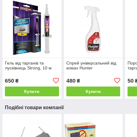
Гель від тарганів та
Спрей універсальний від
Пор
лусківниць Strong, 10 м
комах Hunter
тарг
650
480
50
₴
₴
Купити
Купити
Подібні товари компанії