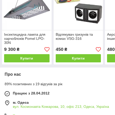
Інсектицидна лампа для
Відлякувач гризунів та
Аеро
харчоблоків Pomel LPO-
комах VSG-316
інши
30N
9 300
450
480
₴
₴
Купити
Купити
Про нас
89% позитивних з 19 відгуків за рік
Працює з 28.04.2012
м. Одеса
вул. Космонавта Комарова, 10, офіс 213, Одеса, Україна