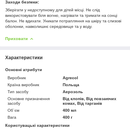
Заходи безпеки:
Зберігати у недоступному для дітей місці.
Не слід
використовувати біля вогню, нагрівати та тримати на сонці
балон.
Не вдихати.
Уникати потрапляння на шкіру та слизові
оболонки, навколишнє середовище та у воду.
Приховати
Характеристики
Основні атрибути
Виробник
Agrecol
Країна виробник
Польща
Тип засобу
Аерозоль
Основне призначення
Від клопів, Від повзаючих
засобу
комах, Від тарганів
Об`єм
400 мл
Вага
400 г
Користувацькі характеристики