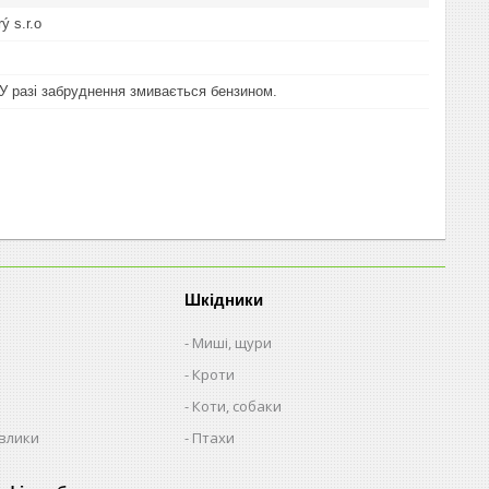
ý s.r.o
 У разі забруднення змивається бензином.
Шкідники
Миші, щури
Кроти
Коти, собаки
авлики
Птахи