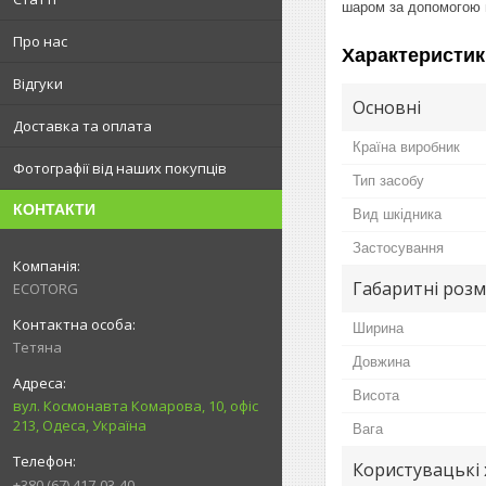
шаром за допомогою ш
Про нас
Характеристик
Відгуки
Основні
Доставка та оплата
Країна виробник
Фотографії від наших покупців
Тип засобу
КОНТАКТИ
Вид шкідника
Застосування
Габаритні розм
ECOTORG
Ширина
Тетяна
Довжина
Висота
вул. Космонавта Комарова, 10, офіс
213, Одеса, Україна
Вага
Користувацькі
+380 (67) 417-03-40