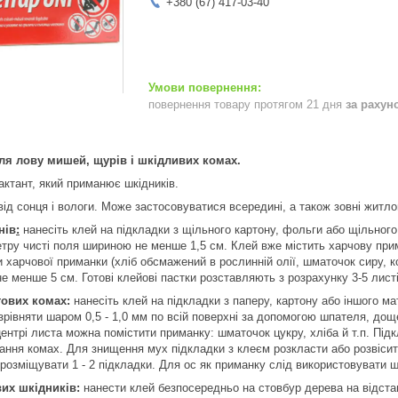
+380 (67) 417-03-40
повернення товару протягом 21 дня
за рахун
ля лову мишей, щурів і шкідливих комах.
актант, який приманює шкідників.
від сонця і вологи. Може застосовуватися всередині, а також зовні житл
нів
:
нанесіть клей на підкладки з щільного картону, фольги або щільного
ру чисті поля шириною не менше 1,5 см. Клей вже містить харчову прим
харчової приманки (хліб обсмажений в рослинній олії, шматочок сиру, ко
 менше 5 см. Готові клейові пастки розставляють з розрахунку 3-5 листів
тових комах:
нанесіть клей на підкладки з паперу, картону або іншого 
озрівняти шаром 0,5 - 1,0 мм по всій поверхні за допомогою шпателя, дощ
ентрі листа можна помістити приманку: шматочок цукру, хліба й т.п. Під
ання комах. Для знищення мух підкладки з клеєм розкласти або розвіси
розміщувати 1 - 2 підкладки. Для ос як приманку слід використовувати ш
их шкідників:
нанести клей безпосередньо на стовбур дерева на відстані