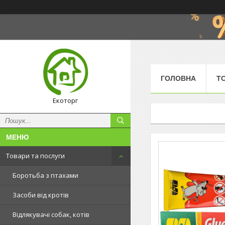
ГОЛОВНА
Т
Екоторг
Товари та послуги
Боротьба з птахами
Засоби від кротів
Відлякувачі собак, котів