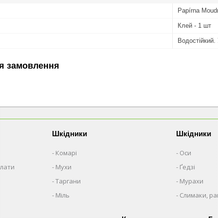
Papírna Moudr
Клей - 1 шт
Водостійкий.
я замовлення
Шкідники
Шкідники
Комарі
Оси
плати
Мухи
Ґедзі
Таргани
Мурахи
Міль
Слимаки, р