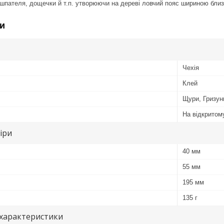
пателя, дощечки й т.п. утворюючи на дереві ловчий пояс шириною близьк
и
Чехія
Клей
Щури, Гризун
На відкритом
іри
40 мм
55 мм
195 мм
135 г
 характеристики