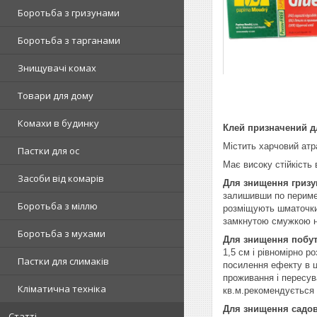
Боротьба з гризунами
Боротьба з тарганами
Знищувачі комах
Товари для дому
Комахи в будинку
Клей призначений д
Містить харчовий атр
Пастки для ос
Має високу стійкість 
Засоби від комарів
Для знищення гризу
залишивши по перимет
Боротьба з міллю
розміщують шматочки 
замкнутою смужкою не
Боротьба з мухами
Для знищення побу
1,5 см і рівномірно р
Пастки для слимаків
посилення ефекту в ц
проживання і пересув
Кліматична техніка
кв.м.рекомендується 
Для знищення садов
Статті