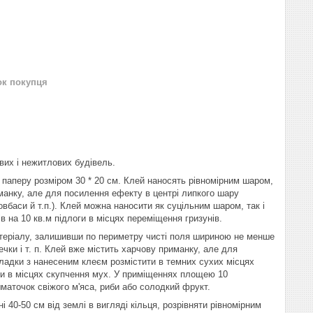
ок покупця
ових і нежитлових будівель.
 паперу розміром 30 * 20 см. Клей наносять рівномірним шаром,
анку, але для посилення ефекту в центрі липкого шару
вбаси й т.п.). Клей можна наносити як суцільним шаром, так і
 на 10 кв.м підлоги в місцях переміщення гризунів.
матеріалу, залишивши по периметру чисті поля шириною не менше
ечки і т. п. Клей вже містить харчову приманку, але для
кладки з нанесеним клеєм розмістити в темних сухих місцях
ти в місцях скупчення мух. У приміщеннях площею 10
маточок свіжого м'яса, риби або солодкий фрукт.
 40-50 см від землі в вигляді кільця, розрівняти рівномірним