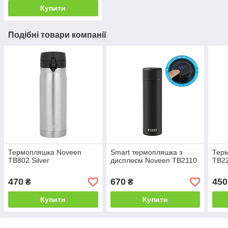
Купити
Подібні товари компанії
Термопляшка Noveen
Smart термопляшка з
Тер
TB802 Silver
дисплеєм Noveen TB2110
TB2
470
670
450
₴
₴
Купити
Купити