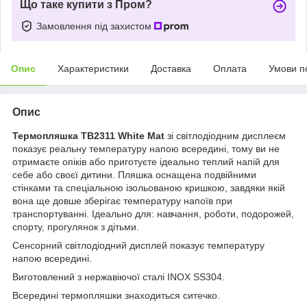
Що таке купити з Пром?
Замовлення під захистом
Опис
Характеристики
Доставка
Оплата
Умови п
Опис
Термопляшка TB2311 White Mat
зі світлодіодним дисплеєм
показує реальну температуру напою всередині, тому ви не
отримаєте опіків або приготуєте ідеально теплий напій для
себе або своєї дитини. Пляшка оснащена подвійними
стінками та спеціальною ізольованою кришкою, завдяки якій
вона ще довше зберігає температуру напоїв при
транспортуванні. Ідеально для: навчання, роботи, подорожей,
спорту, прогулянок з дітьми.
Сенсорний світлодіодний дисплей показує температуру
напою всередині.
Виготовлений з нержавіючої сталі INOX SS304.
Всередині термопляшки знаходиться ситечко.